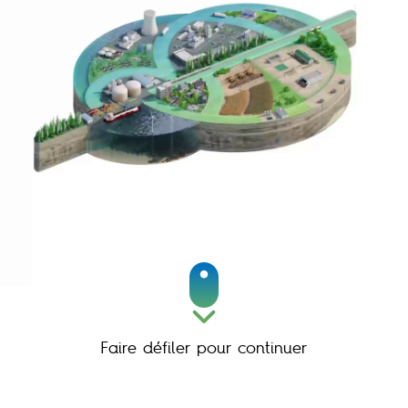
réseaux énergétiques
sur les infrastructures
Réindustrialiser
Faire défiler pour continuer