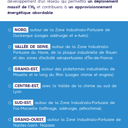
développement d’un réseau qui permettra
un déploiement
réseaux énergétiques
sur les infrastructures
massif de l’H
et contribuera à
un approvisionnement
2
énergétique abordable
.
Réindustrialiser
NORD,
autour de la Zone Industrialo-Portuaire de
Dunkerque (usages sidérurgie et e-fuels).
VALLÉE DE SEINE,
autour de la Zone Industrialo-
Portuaire du Havre, de la plaque industrielle de Rouen
et des zones d’activité aéroportuaires d’Île-de-France.
GRAND-EST,
autour des plateformes industrielles de
Moselle et le long du Rhin (usages chimie et engrais).
CENTRE-EST,
avec la Vallée de la chimie au sud de
Lyon.
SUD-EST,
autour de la Zone Industrialo-Portuaire de
Fos-Marseille (raffinage, sidérurgie, pétrochimie).
Faire défiler pour continuer
GRAND-OUEST,
autour la Zone Industrialo-Portuaire de
Nantes-Saint- Nazaire.